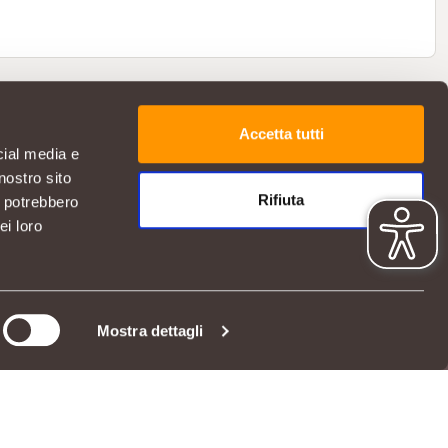
Accetta tutti
cial media e
nostro sito
Rifiuta
i potrebbero
ei loro
SERVIZIO CLIENTI
Hai bisogno di aiuto?
Mostra dettagli
Contattaci
App Iperal Spesa online
06811
DOMANDE FREQUENTI