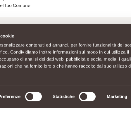
 del tuo Comune
 cookie
rsonalizzare contenuti ed annunci, per fornire funzionalità dei so
ffico. Condividiamo inoltre informazioni sul modo in cui utilizza il 
 occupano di analisi dei dati web, pubblicità e social media, i qual
azioni che ha fornito loro o che hanno raccolto dal suo utilizzo d
Preferenze
Statistiche
Marketing
n socio unico C.F./P.IVA 11023300962
3010 Piantedo (SO) - Sede Amministrativa: Via La Rosa, 354 23010 Piantedo (SO) - Tel. 0342/6
INGREDIENTI
RICHIAMO PRODOTTI
AGEVOLAZIONI DI CONSEGNA