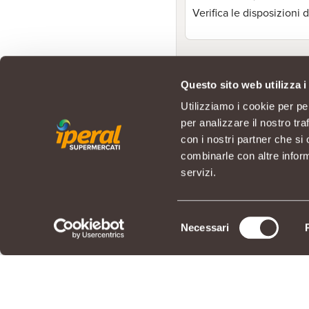
Verifica le disposizioni
Questo sito web utilizza i
Utilizziamo i cookie per pe
per analizzare il nostro tra
con i nostri partner che si
combinarle con altre inform
servizi.
Selezione
Necessari
del
consenso
© IPERAL SUPERMERCATI S.P.A. co
Sede Legale: Via La Rosa, 354 - 2
REGOLAMENTO
LIBRO 