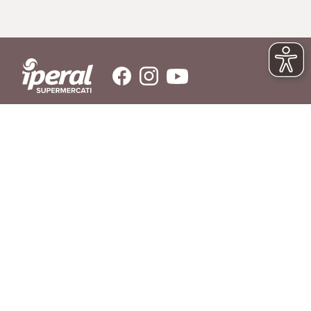
SERVIZIO CLIENTI
Hai bisogno di aiuto?
Contattaci
© IPERAL SUPERMERCATI S.P.A. con socio unico C.F./P.IVA 11023300962
Sede Legale: Via La Rosa, 354 - 23010 Piantedo (SO) - Sede Amministrativa: Via
La Rosa, 354 23010 Piantedo (SO) - Tel. 0342/606811
REGOLAMENTO
LIBRO INGREDIENTI
RICHIAMO PRODOTTI
AGEVOLAZIONI DI CONSEGNA
DOMANDE FREQUENTI
PRIVACY POLICY
COOKIE POLICY