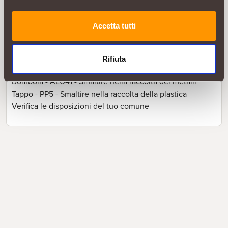
Italia il nostro Servizio Consumatori Numero Verde 800-
55 44 11
Accetta tutti
Smaltimento
Aerosol: Metallo - Largamente riciclabile
Tappo: Plastica - Largamente riciclabile
Rifiuta
Confezione riciclabile:
Bombola - ALU41 - Smaltire nella raccolta dei metalli
Tappo - PP5 - Smaltire nella raccolta della plastica
Verifica le disposizioni del tuo comune