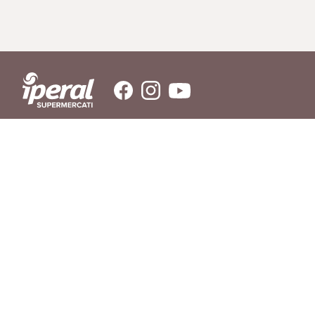
SERVIZIO CLIENTI
Hai bisogno di aiuto?
Contattaci
© IPERAL SUPERMERCATI S.P.A. con socio unico C.F./P.IVA 11023300962
Sede Legale: Via La Rosa, 354 - 23010 Piantedo (SO) - Sede Amministrativa: Via
La Rosa, 354 23010 Piantedo (SO) - Tel. 0342/606811
REGOLAMENTO
LIBRO INGREDIENTI
RICHIAMO PRODOTTI
AGEVOLAZIONI DI CONSEGNA
DOMANDE FREQUENTI
PRIVACY POLICY