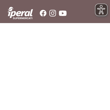
SERVIZIO CLIENTI
Hai bisogno di aiuto?
Contattaci
© IPERAL SUPERMERCATI S.P.A. con socio unico C.F./P.IVA 11023300962
Sede Legale: Via La Rosa, 354 - 23010 Piantedo (SO) - Sede Amministrativa: Via
La Rosa, 354 23010 Piantedo (SO) - Tel. 0342/606811
REGOLAMENTO
LIBRO INGREDIENTI
RICHIAMO PRODOTTI
AGEVOLAZIONI DI CONSEGNA
DOMANDE FREQUENTI
PRIVACY POLICY
COOKIE POLICY
SERVIZIO CLIENTI
PREFERENZE COOKIES
DICHIARAZIONE DI ACCESSIBILITÀ