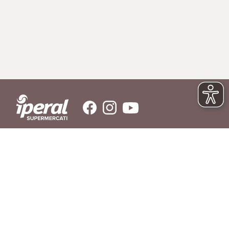
SERVIZIO CLIENTI
Hai bisogno di aiuto?
Contattaci
© IPERAL SUPERMERCATI S.P.A. con socio unico C.F./P.IVA 11023300962
Sede Legale: Via La Rosa, 354 - 23010 Piantedo (SO) - Sede Amministrativa: Via
La Rosa, 354 23010 Piantedo (SO) - Tel. 0342/606811
REGOLAMENTO
LIBRO INGREDIENTI