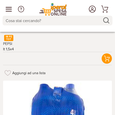
Cosa stai cercando?
18 PZ
TOT
PEPSI
lt 1,5x4
Aggiungi ad una lista