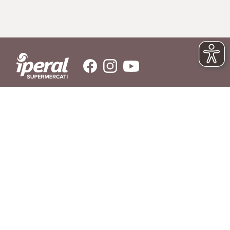
SERVIZIO CLIENTI
Hai bisogno di aiuto?
Contattaci
© IPERAL SUPERMERCATI S.P.A. con socio unico C.F./P.IVA 11023300962
Sede Legale: Via La Rosa, 354 - 23010 Piantedo (SO) - Sede Amministrativa: Via
La Rosa, 354 23010 Piantedo (SO) - Tel. 0342/606811
REGOLAMENTO
LIBRO INGREDIENTI
RICHIAMO PRODOTTI
AGEVOLAZIONI DI CONSEGNA
DOMANDE FREQUENTI
PRIVACY POLICY