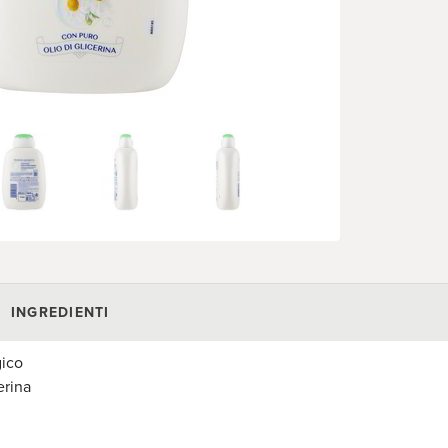
INGREDIENTI
gico
erina