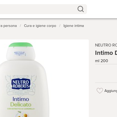
ra persona
/
Cura e igiene corpo
/
Igiene intima
NEUTRO R
Intimo 
ml 200
Aggiung