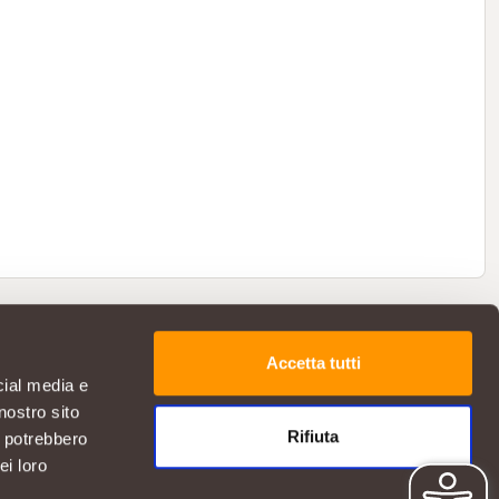
Accetta tutti
cial media e
nostro sito
Rifiuta
i potrebbero
ei loro