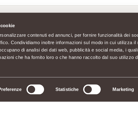
 cookie
rsonalizzare contenuti ed annunci, per fornire funzionalità dei so
ffico. Condividiamo inoltre informazioni sul modo in cui utilizza il 
 occupano di analisi dei dati web, pubblicità e social media, i qual
azioni che ha fornito loro o che hanno raccolto dal suo utilizzo d
Preferenze
Statistiche
Marketing
n socio unico C.F./P.IVA 11023300962
3010 Piantedo (SO) - Sede Amministrativa: Via La Rosa, 354 23010 Piantedo (SO) - Tel. 0342/6
INGREDIENTI
RICHIAMO PRODOTTI
AGEVOLAZIONI DI CONSEGNA
PREFERENZE COOKIES
DICHIARAZIONE
E POLICY
SERVIZIO CLIENTI