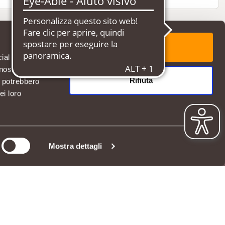
Accetta tutti
cial media e
nostro sito
Rifiuta
i potrebbero
ei loro
SERVIZIO CLIENTI
Hai bisogno di aiuto?
Mostra dettagli
Contattaci
App Iperal Spesa online
06811
DOMANDE FREQUENTI
 DI ACCESSIBILITÀ