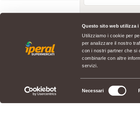
Questo sito web utilizza i
Utilizziamo i cookie per pe
per analizzare il nostro tra
con i nostri partner che si
combinarle con altre inform
servizi.
Selezione
Necessari
del
consenso
© IPERAL SUPERMERCATI S.P.A. co
Sede Legale: Via La Rosa, 354 - 2
REGOLAMENTO
LIBRO 
PRIVACY POLICY
COOKI