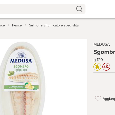
sce
/
Pesce
/
Salmone affumicato e specialità
MEDUSA
Sgombro
g 120
Aggiung