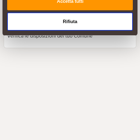
asciutto, al riparo da fonti di calore dirette e dai raggi
Accetta tutti
solari.
Smaltimento
Rifiuta
Confezione: Plastica - Largamente riciclabile
Verifica le disposizioni del tuo Comune