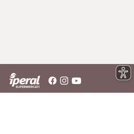
SERVIZIO CLIENTI
Hai bisogno di aiuto?
Contattaci
© IPERAL SUPERMERCATI S.P.A. con socio unico C.F./P.IVA 11023300962
Sede Legale: Via La Rosa, 354 - 23010 Piantedo (SO) - Sede Amministrativa: Via