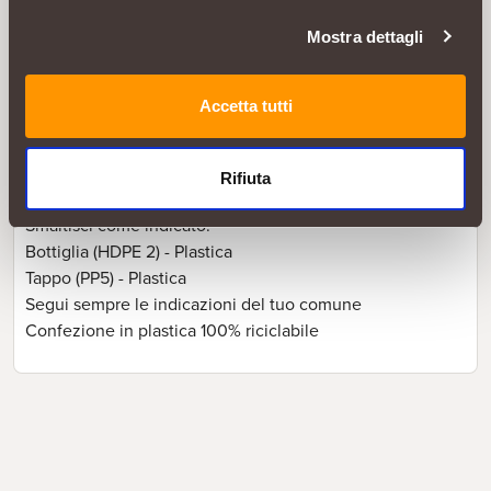
(50ml) di additivo in 10 litri di acqua fredda; 2) Mescolare
Mostra dettagli
bene per l'ammollo; 3) Risciacquare bene. Non versare il
prodotto direttamente sul bucato.
Accetta tutti
Smaltimento
Bottiglia: Plastica - Largamente riciclabile
Tappo: Plastica - Largamente riciclabile
Rifiuta
Confezione in plastica 100% riciclabile
Smaltisci come indicato:
Bottiglia (HDPE 2) - Plastica
Tappo (PP5) - Plastica
Segui sempre le indicazioni del tuo comune
Confezione in plastica 100% riciclabile