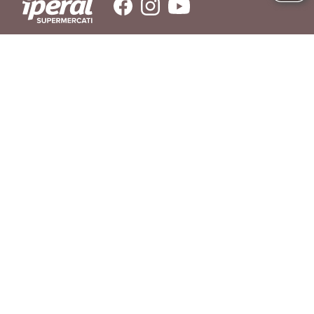
SERVIZIO CLIENTI
Hai bisogno di aiuto?
Contattaci
© IPERAL SUPERMERCATI S.P.A. con socio unico C.F./P.IVA 11023300962
Sede Legale: Via La Rosa, 354 - 23010 Piantedo (SO) - Sede Amministrativa: Via
La Rosa, 354 23010 Piantedo (SO) - Tel. 0342/606811
REGOLAMENTO
LIBRO INGREDIENTI
RICHIAMO PRODOTTI
AGEVOLAZIONI DI CONSEGNA
DOMANDE FREQUENTI
PRIVACY POLICY
COOKIE POLICY
SERVIZIO CLIENTI
PREFERENZE COOKIES
DICHIARAZIONE DI ACCESSIBILITÀ
App Iperal Spesa online