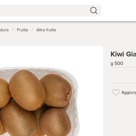
rdura
/
Frutta
/
Altra frutta
Kiwi Gi
g 500
Aggiung