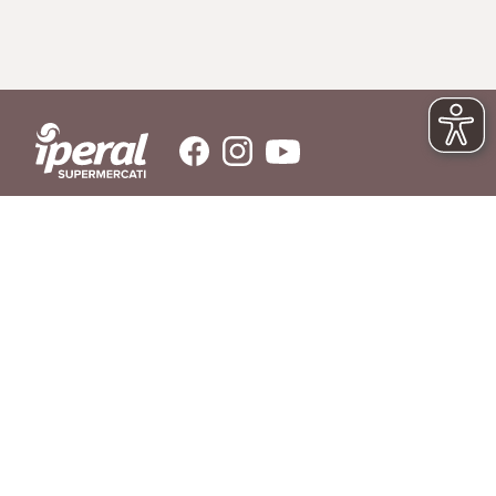
SERVIZIO CLIENTI
Hai bisogno di aiuto?
Contattaci
© IPERAL SUPERMERCATI S.P.A. con socio unico C.F./P.IVA 11023300962
Sede Legale: Via La Rosa, 354 - 23010 Piantedo (SO) - Sede Amministrativa: Via
La Rosa, 354 23010 Piantedo (SO) - Tel. 0342/606811
REGOLAMENTO
LIBRO INGREDIENTI
RICHIAMO PRODOTTI
AGEVOLAZIONI DI CONSEGNA
DOMANDE FREQUENTI
PRIVACY POLICY