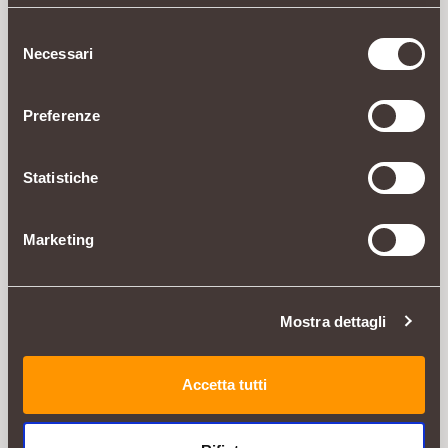
CARATTERISTICHE
INGREDIENTI
Selezione
Necessari
del
Riduce il grigio ad ogni shampoo
consenso
Nuovo
Preferenze
Riduce gradualmente il grigio
- Per un look naturale
- Deterge delicatamente e rivitalizza i capelli
Statistiche
- Per capelli di qualsiasi colore (vedi retro della
confezione)*
Marketing
Shampoo colorante
* Ideale per tutti i colori di capelli dal castagno chiaro
al nero. I risultati possono variare sui capelli biondi e
rossi naturali o su capelli che sono stati
Mostra dettagli
precedentemente colorati
Consigli d'uso
Accetta tutti
Non usare su capelli schiariti, decolorati, mechati, tinti di
biondo o con henné.