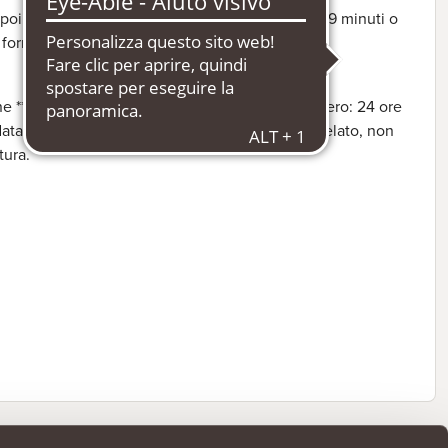
 poi sulla griglia a metà altezza e cuocete per 7-9 minuti o
 forno.
**(-12°C) 1 mese *(-6°C) 1 settimana Nel frigorifero: 24 ore
data riportata sulla confezione. Una volta scongelato, non
tura.