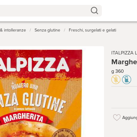
 intolleranze
/
Senza glutine
/
Freschi, surgelati e gelati
ITALPIZZA
Margher
g 360
Aggiung