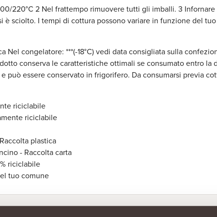
 200/220°C 2 Nel frattempo rimuovere tutti gli imballi. 3 Infornare
i è sciolto. I tempi di cottura possono variare in funzione del tuo
el congelatore: ***(-18°C) vedi data consigliata sulla confezione 
odotto conserva le caratteristiche ottimali se consumato entro la 
e può essere conservato in frigorifero. Da consumarsi previa cot
te riciclabile
gamente riciclabile
 Raccolta plastica
ncino - Raccolta carta
% riciclabile
 del tuo comune