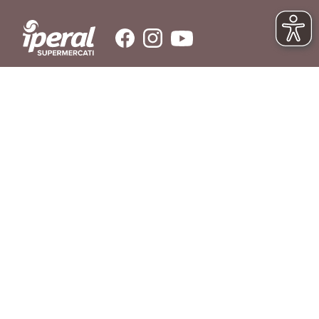
SERVIZIO CLIENTI
Hai bisogno di aiuto?
Contattaci
© IPERAL SUPERMERCATI S.P.A. con socio unico C.F./P.IVA 11023300962
Sede Legale: Via La Rosa, 354 - 23010 Piantedo (SO) - Sede Amministrativa: Via
La Rosa, 354 23010 Piantedo (SO) - Tel. 0342/606811
REGOLAMENTO
LIBRO INGREDIENTI
RICHIAMO PRODOTTI
AGEVOLAZIONI DI CONSEGNA
DOMANDE FREQUENTI
PRIVACY POLICY
COOKIE POLICY
SERVIZIO CLIENTI
PREFERENZE COOKIES
DICHIARAZIONE DI ACCESSIBILITÀ