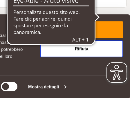
Accetta tutti
cial media e
nostro sito
Rifiuta
i potrebbero
ei loro
SERVIZIO CLIENTI
Hai bisogno di aiuto?
Mostra dettagli
Contattaci
App Iperal Spesa online
06811
DOMANDE FREQUENTI
 DI ACCESSIBILITÀ