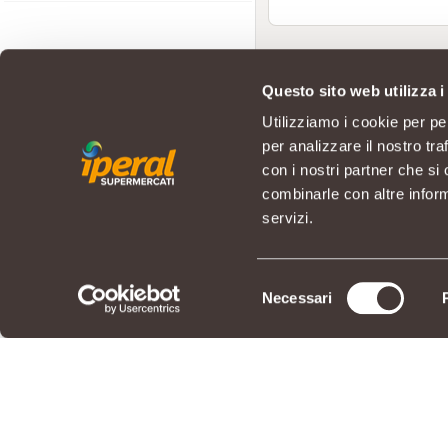
Questo sito web utilizza i
Utilizziamo i cookie per pe
per analizzare il nostro tra
con i nostri partner che si
combinarle con altre inform
servizi.
Selezione
Necessari
del
consenso
© IPERAL SUPERMERCATI S.P.A. co
Sede Legale: Via La Rosa, 354 - 2
REGOLAMENTO
LIBRO 
PRIVACY POLICY
COOKI