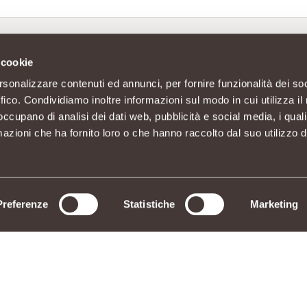
 cookie
rsonalizzare contenuti ed annunci, per fornire funzionalità dei so
ffico. Condividiamo inoltre informazioni sul modo in cui utilizza il 
 occupano di analisi dei dati web, pubblicità e social media, i qual
azioni che ha fornito loro o che hanno raccolto dal suo utilizzo d
Preferenze
Statistiche
Marketing
n socio unico C.F./P.IVA 11023300962
3010 Piantedo (SO) - Sede Amministrativa: Via La Rosa, 354 23010 Piantedo (SO) - Tel. 0342/6
INGREDIENTI
RICHIAMO PRODOTTI
AGEVOLAZIONI DI CONSEGNA
PREFERENZE COOKIES
DICHIARAZIONE
E POLICY
SERVIZIO CLIENTI