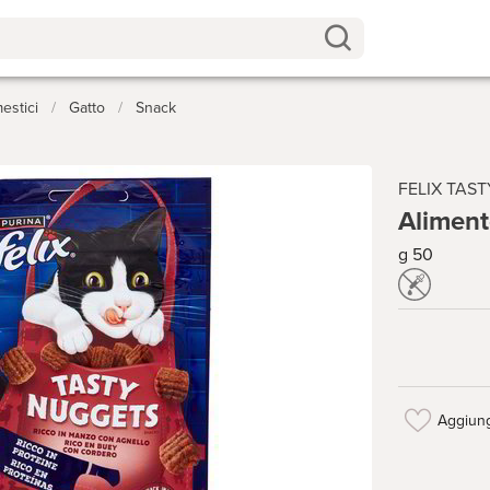
estici
/
Gatto
/
Snack
FELIX TAS
Aliment
g 50
Aggiung