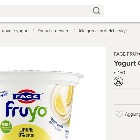
o, uova e yogurt
/
Yogurt e dessert
/
Alla greca, proteici e skyr
FAGE FRUY
Yogurt 
g 150
Aggiung