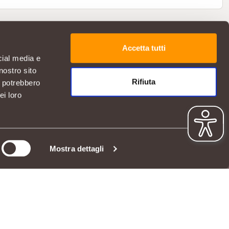
Accetta tutti
cial media e
nostro sito
Rifiuta
i potrebbero
ei loro
SERVIZIO CLIENTI
Hai bisogno di aiuto?
Mostra dettagli
Contattaci
App Iperal Spesa online
06811
DOMANDE FREQUENTI
 DI ACCESSIBILITÀ