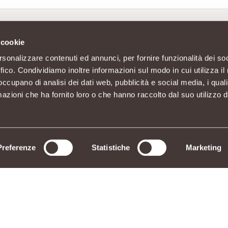
 cookie
rsonalizzare contenuti ed annunci, per fornire funzionalità dei so
ffico. Condividiamo inoltre informazioni sul modo in cui utilizza il 
 occupano di analisi dei dati web, pubblicità e social media, i qual
azioni che ha fornito loro o che hanno raccolto dal suo utilizzo d
Preferenze
Statistiche
Marketing
n socio unico C.F./P.IVA 11023300962
3010 Piantedo (SO) - Sede Amministrativa: Via La Rosa, 354 23010 Piantedo (SO) - Tel. 0342/6
INGREDIENTI
RICHIAMO PRODOTTI
AGEVOLAZIONI DI CONSEGNA
PREFERENZE COOKIES
DICHIARAZIONE
E POLICY
SERVIZIO CLIENTI