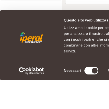
Questo sito web utilizza i
Utilizziamo i cookie per pe
per analizzare il nostro tra
con i nostri partner che si
combinarle con altre inform
servizi.
Selezione
Necessari
del
consenso
© IPERAL SUPERMERCATI S.P.A. co
Sede Legale: Via La Rosa, 354 - 2
REGOLAMENTO
LIBRO 
PRIVACY POLICY
COOKI