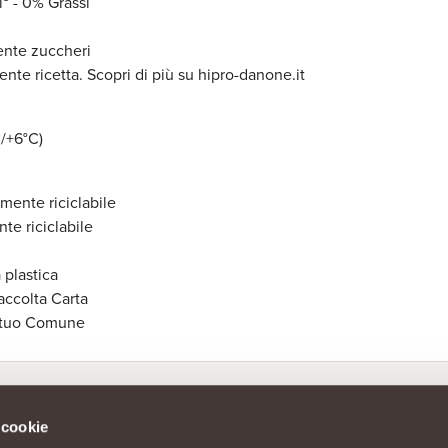
³ - 0% Grassi
ente zuccheri
ente ricetta. Scopri di più su hipro-danone.it
C/+6°C)
mente riciclabile
te riciclabile
 plastica
accolta Carta
l tuo Comune
 cookie