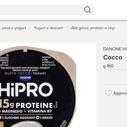
o, uova e yogurt
/
Yogurt e dessert
/
Alla greca, proteici e skyr
DANONE H
Cocco
g 160
Aggiung