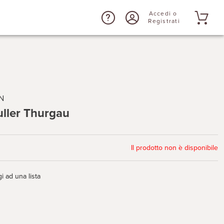
Accedi o
Registrati
N
ller Thurgau
Il prodotto non è disponibile
i ad una lista