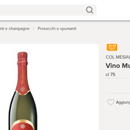
anti e champagne
/
Prosecchi e spumanti
24 PZ
TOT
COL MESIA
Vino Mu
cl 75
Aggiung