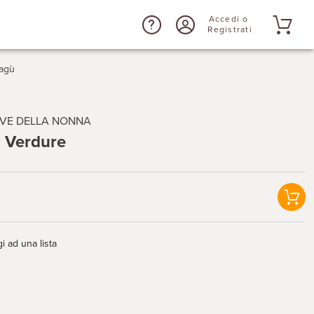
Accedi o
Registrati
ragù
VE DELLA NONNA
 Verdure
i ad una lista