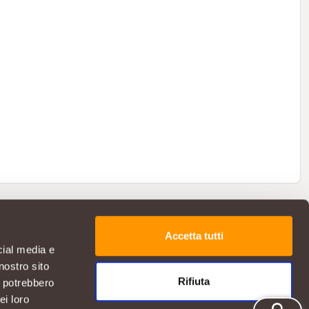
Accetta tutti
cial media e
nostro sito
Rifiuta
i potrebbero
ei loro