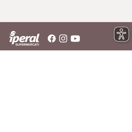
SERVIZIO CLIENTI
Hai bisogno di aiuto?
Contattaci
© IPERAL SUPERMERCATI S.P.A. con socio unico C.F./P.IVA 11023300962
Sede Legale: Via La Rosa, 354 - 23010 Piantedo (SO) - Sede Amministrativa: Via
La Rosa, 354 23010 Piantedo (SO) - Tel. 0342/606811
REGOLAMENTO
LIBRO INGREDIENTI
RICHIAMO PRODOTTI
AGEVOLAZIONI DI CONSEGNA
DOMANDE FREQUENTI
PRIVACY POLICY