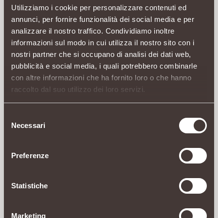
Utilizziamo i cookie per personalizzare contenuti ed
CARATTERISTICHE
INGREDIENTI
VALORI NU
annunci, per fornire funzionalità dei social media e per
analizzare il nostro traffico. Condividiamo inoltre
Ventre piatto cold - Miscela di erbe in bustina filtro
informazioni sul modo in cui utilizza il nostro sito con i
nostri partner che si occupano di analisi dei dati web,
Pompelmo, Finocchio, Menta
pubblicità e social media, i quali potrebbero combinarle
Fredda
con altre informazioni che ha fornito loro o che hanno
Zero calorie
raccolto dal suo utilizzo dei loro servizi.
Dissetati con gusto!
Consigli d'uso
Selezione
Modalità d'uso: Per un'ottima tisana fredda, lasciare un
Necessari
del
filtro per 7 minuti in 200 ml di acqua fredda o a
consenso
temperatura ambiente. Se necessario, utilizzare un
Preferenze
cucchiaino per facilitare l'immersione del filtro nell'acqua.
Per il consumo in bottiglia da 500 ml, si consiglia
l'utilizzo di 2 filtri di tisana per preservare il gusto ottimale
Statistiche
del prodotto. Per chi lo desidera, aggiungere ghiaccio o
dolcificare a piacere. Si consiglia il consumo di 2 filtri di
Marketing
tisana al giorno, preferibilmente dopo i pasti.