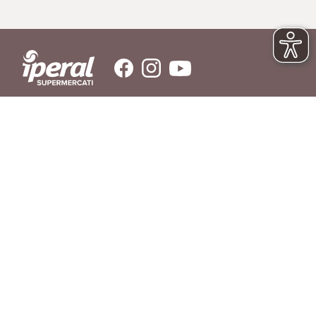
SERVIZIO CLIENTI
Hai bisogno di aiuto?
Contattaci
© IPERAL SUPERMERCATI S.P.A. con socio unico C.F./P.IVA 11023300962
Sede Legale: Via La Rosa, 354 - 23010 Piantedo (SO) - Sede Amministrativa: Via
La Rosa, 354 23010 Piantedo (SO) - Tel. 0342/606811
REGOLAMENTO
LIBRO INGREDIENTI
RICHIAMO PRODOTTI
AGEVOLAZIONI DI CONSEGNA
DOMANDE FREQUENTI
PRIVACY POLICY
COOKIE POLICY
SERVIZIO CLIENTI