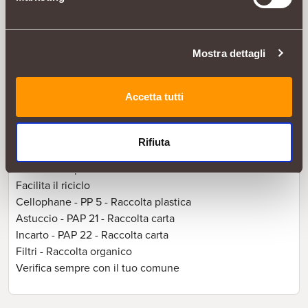
Conservazione
Conservare in luogo fresco e asciutto
Mostra dettagli
Smaltimento
Scatola: Carta - Largamente riciclabile
Accetta tutti
Inserto: Degradabile e compostabile - Largamente
riciclabile
Imballaggio: Plastica - Largamente riciclabile
Rifiuta
Incartamento: Carta - Largamente riciclabile
Verifica sempre con il tuo comune
Facilita il riciclo
Cellophane - PP 5 - Raccolta plastica
Astuccio - PAP 21 - Raccolta carta
Incarto - PAP 22 - Raccolta carta
Filtri - Raccolta organico
Verifica sempre con il tuo comune