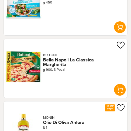
g 450
BUITONI
Bella Napoli La Classica 
Margherita
g 900, 3 Pezzi
18 PZ
TOT
MONINI
Olio Di Oliva Anfora
lt 1