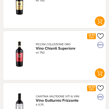
ml 750
24 PZ
TOT
PICCINI COLLEZIONE ORO
Vino Chianti Superiore
ml 750
24 PZ
TOT
CANTINA VALTIDONE VITI & VINI
Vino Gutturnio Frizzante
lt 0,75