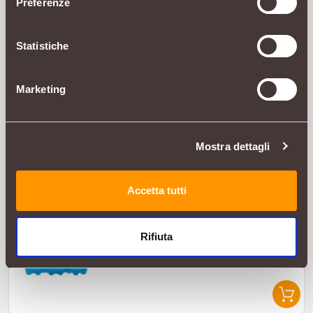
Preferenze
4 PZ
TOT
Statistiche
SANT'ANNA
Acqua Minerale Naturale
lt 1,5x6
Marketing
Mostra dettagli
4 PZ
Accetta tutti
TOT
SANT'ANNA
Acqua Minerale Frizzante
lt 1,5x6
Rifiuta