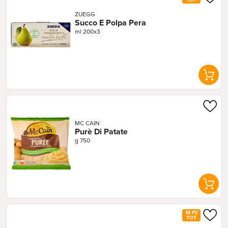
TOT
ZUEGG
Succo E Polpa Pera
ml 200x3
MC CAIN
Purè Di Patate
g 750
18 PZ
TOT