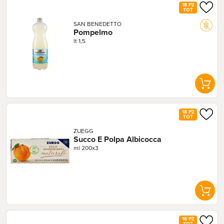
18 PZ
TOT
SAN BENEDETTO
Pompelmo
lt 1,5
18 PZ
TOT
ZUEGG
Succo E Polpa Albicocca
ml 200x3
18 PZ