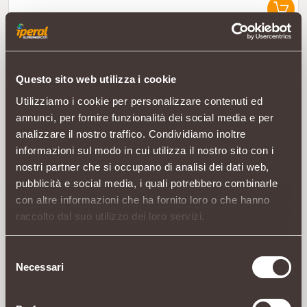
BALOCCO
Questo sito web utilizza i cookie
Zuppole
g 700
Utilizziamo i cookie per personalizzare contenuti ed
annunci, per fornire funzionalità dei social media e per
analizzare il nostro traffico. Condividiamo inoltre
informazioni sul modo in cui utilizza il nostro sito con i
nostri partner che si occupano di analisi dei dati web,
pubblicità e social media, i quali potrebbero combinarle
con altre informazioni che ha fornito loro o che hanno
raccolto dal suo utilizzo dei loro servizi.
BAULI
Buondì
g 198
Selezione
Necessari
del
consenso